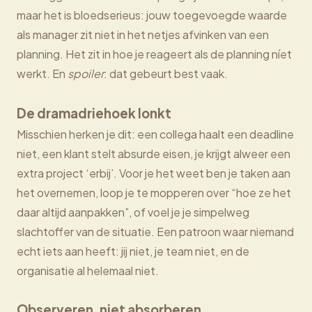
maar het is bloedserieus: jouw toegevoegde waarde
als manager zit niet in het netjes afvinken van een
planning. Het zit in hoe je reageert als de planning níet
werkt. En
spoiler
: dat gebeurt best vaak.
De dramadriehoek lonkt
Misschien herken je dit: een collega haalt een deadline
niet, een klant stelt absurde eisen, je krijgt alweer een
extra project ‘erbij’. Voor je het weet ben je taken aan
het overnemen, loop je te mopperen over “hoe ze het
daar altijd aanpakken”, of voel je je simpelweg
slachtoffer van de situatie. Een patroon waar niemand
echt iets aan heeft: jij niet, je team niet, en de
organisatie al helemaal niet.
Observeren, niet absorberen