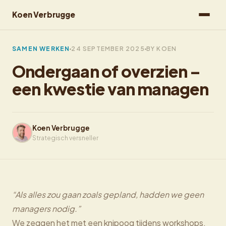
Koen Verbrugge
SAMEN WERKEN
24 SEPTEMBER 2025
BY KOEN
Ondergaan of overzien –
een kwestie van managen
Koen Verbrugge
Strategisch versneller
“Als alles zou gaan zoals gepland, hadden we geen
managers nodig.”
We zeggen het met een knipoog tijdens workshops,