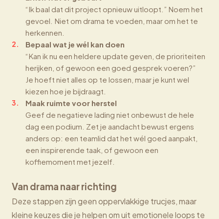
“Ik baal dat dit project opnieuw uitloopt.” Noem het
gevoel. Niet om drama te voeden, maar om het te
herkennen.
Bepaal wat je wél kan doen
“Kan ik nu een heldere update geven, de prioriteiten
herijken, of gewoon een goed gesprek voeren?”
Je hoeft niet alles op te lossen, maar je kunt wel
kiezen hoe je bijdraagt.
Maak ruimte voor herstel
Geef de negatieve lading niet onbewust de hele
dag een podium. Zet je aandacht bewust ergens
anders op: een teamlid dat het wél goed aanpakt,
een inspirerende taak, of gewoon een
koffiemoment met jezelf.
Van drama naar richting
Deze stappen zijn geen oppervlakkige trucjes, maar
kleine keuzes die je helpen om uit emotionele loops te