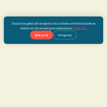
Deze site gebruikt analytische cookies om het bezoek te
meten en de ervaring te verbeteren.
Meer info
Akkoord
Weigeren
Koen Verbrugge
Strategisch versneller voor organisaties die
willen bewegen maar vastlopen.
OVER KOEN