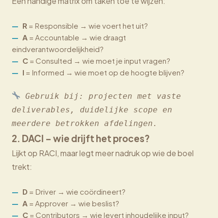
Een handige matrix om taken toe te wijzen:
R
= Responsible → wie voert het uit?
A
= Accountable → wie draagt
eindverantwoordelijkheid?
C
= Consulted → wie moet je input vragen?
I
= Informed → wie moet op de hoogte blijven?
Gebruik bij: projecten met vaste 
deliverables, duidelijke scope en 
meerdere betrokken afdelingen.
2.
DACI
– wie drijft het proces?
Lijkt op RACI, maar legt meer nadruk op wie de boel
trekt:
D
= Driver → wie coördineert?
A
= Approver → wie beslist?
C
= Contributors → wie levert inhoudelijke input?