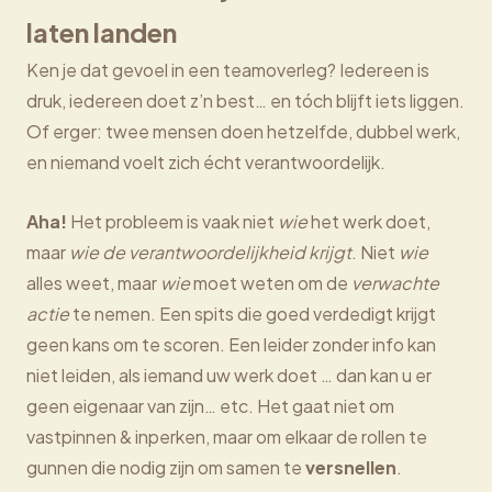
laten landen
Ken je dat gevoel in een teamoverleg? Iedereen is
druk, iedereen doet z’n best… en tóch blijft iets liggen.
Of erger: twee mensen doen hetzelfde, dubbel werk,
en niemand voelt zich écht verantwoordelijk.
Aha!
Het probleem is vaak niet
wie
het werk doet,
maar
wie de verantwoordelijkheid krijgt
. Niet
wie
alles weet, maar
wie
moet weten om de
verwachte
actie
te nemen. Een spits die goed verdedigt krijgt
geen kans om te scoren. Een leider zonder info kan
niet leiden, als iemand uw werk doet … dan kan u er
geen eigenaar van zijn… etc. Het gaat niet om
vastpinnen & inperken, maar om elkaar de rollen te
gunnen die nodig zijn om samen te
versnellen
.