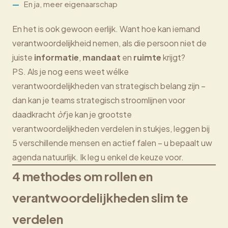
En ja, meer eigenaarschap
En het is ook gewoon eerlijk. Want hoe kan iemand
verantwoordelijkheid nemen, als die persoon niet de
juiste
informatie
,
mandaat
en
ruimte
krijgt?
PS. Als je nog eens weet wélke
verantwoordelijkheden van strategisch belang zijn –
dan kan je teams strategisch stroomlijnen voor
daadkracht
òf
je kan je grootste
verantwoordelijkheden verdelen in stukjes, leggen bij
5 verschillende mensen en actief falen – u bepaalt uw
agenda natuurlijk. Ik leg u enkel de keuze voor.
4 methodes om rollen en
verantwoordelijkheden slim te
verdelen