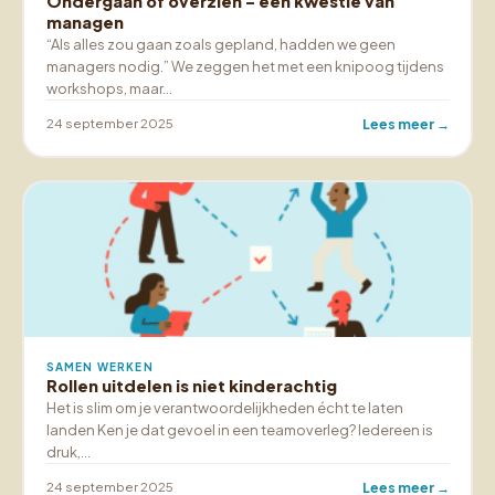
Ondergaan of overzien – een kwestie van
managen
“Als alles zou gaan zoals gepland, hadden we geen
managers nodig.” We zeggen het met een knipoog tijdens
workshops, maar…
24 september 2025
Lees meer →
SAMEN WERKEN
Rollen uitdelen is niet kinderachtig
Het is slim om je verantwoordelijkheden écht te laten
landen Ken je dat gevoel in een teamoverleg? Iedereen is
druk,…
24 september 2025
Lees meer →