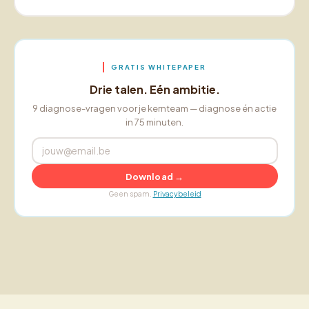
GRATIS WHITEPAPER
Drie talen. Eén ambitie.
9 diagnose-vragen voor je kernteam — diagnose én actie
in 75 minuten.
Download →
Geen spam.
Privacybeleid