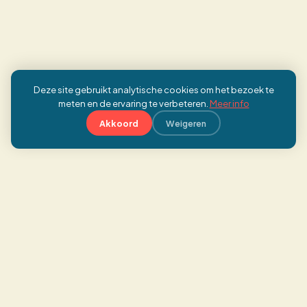
Deze site gebruikt analytische cookies om het bezoek te
meten en de ervaring te verbeteren.
Meer info
Akkoord
Weigeren
Koen Verbrugge
Strategisch versneller voor organisaties die
willen bewegen maar vastlopen.